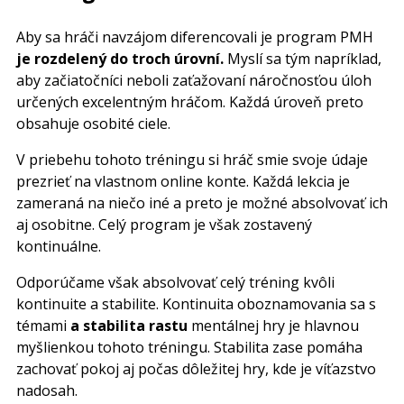
Aby sa hráči navzájom diferencovali je program PMH
je rozdelený do troch úrovní.
Myslí sa tým napríklad,
aby začiatočníci neboli zaťažovaní náročnosťou úloh
určených excelentným hráčom. Každá úroveň preto
obsahuje osobité ciele.
V priebehu tohoto tréningu si hráč smie svoje údaje
prezrieť na vlastnom online konte. Každá lekcia je
zameraná na niečo iné a preto je možné absolvovať ich
aj osobitne. Celý program je však zostavený
kontinuálne.
Odporúčame však absolvovať celý tréning kvôli
kontinuite a stabilite. Kontinuita oboznamovania sa s
témami
a stabilita rastu
mentálnej hry je hlavnou
myšlienkou tohoto tréningu. Stabilita zase pomáha
zachovať pokoj aj počas dôležitej hry, kde je víťazstvo
nadosah.