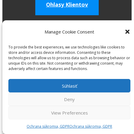
Ohlasy Klientov
14 dňová záruka vrátenia peňazí
CELOSVETOVÉ DORUČENIE
Manage Cookie Consent
O nás
To provide the best experiences, we use technologies like cookies to
store and/or access device information. Consenting to these
Tabuľka veľkosti oblečenia
technologies will allow us to process data such as browsing behavior or
Dodacie podmienky a záruka
unique IDs on this site. Not consenting or withdrawing consent, may
GDPR, CCPA, ochrana súkromia, súbory cookie
adversely affect certain features and functions.
Moje nákupy
Môj účet Akadémie
Súhlasiť
Partnerský program – Affiliate
Deny
© 2011 - 2026 MARIOBEKY.COM. Všetky práva vyhradené.
Hrádza 83, Michalová 976 57, Slovensko, mail @
View Preferences
mariobeky.com, +421 907 503 149. |
Všeobecné obchodné
podmienky
Ochrana súkromia, GDPR
Ochrana súkromia, GDPR