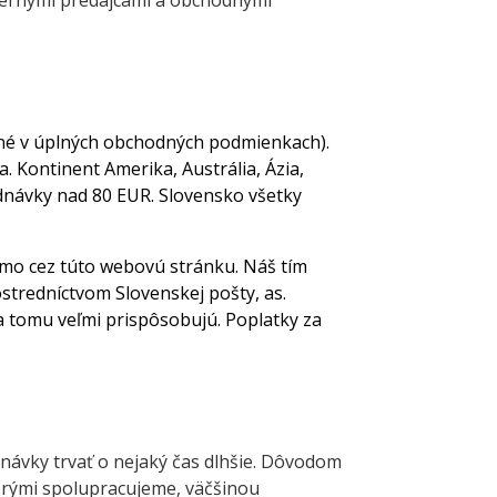
xternými predajcami a obchodnými
né v úplných obchodných podmienkach).
Kontinent Amerika, Austrália, Ázia,
dnávky nad 80 EUR. Slovensko všetky
o cez túto webovú stránku. Náš tím
stredníctvom Slovenskej pošty, as.
sa tomu veľmi prispôsobujú. Poplatky za
návky trvať o nejaký čas dlhšie. Dôvodom
torými spolupracujeme, väčšinou