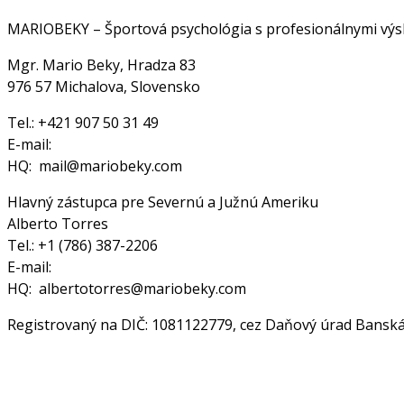
MARIOBEKY – Športová psychológia s profesionálnymi výsle
Mgr. Mario Beky, Hradza 83
976 57 Michalova, Slovensko
Tel.: +421 907 50 31 49
E-mail:
HQ: mail@mariobeky.com
Hlavný zástupca pre Severnú a Južnú Ameriku
Alberto Torres
Tel.: +1 (786) 387-2206
E-mail:
HQ: albertotorres@mariobeky.com
Registrovaný na DIČ: 1081122779, cez Daňový úrad Banská