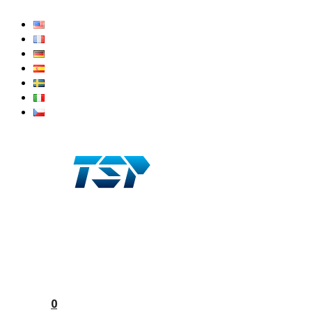
Preskočiť
na
obsah
0