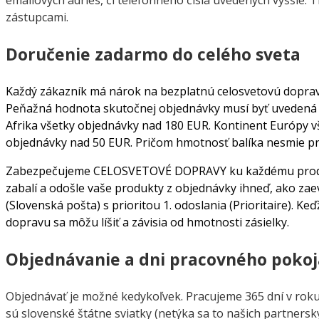
emailových adries, či telefónneho čísla uvedených vyššie.
zástupcami.
Doručenie zadarmo do celého sveta
Každý zákazník má nárok na bezplatnú celosvetovú dopra
Peňažná hodnota skutočnej objednávky musí byť uvedená pr
Afrika všetky objednávky nad 180 EUR. Kontinent Európy v
objednávky nad 50 EUR. Pričom hmotnosť balíka nesmie p
Zabezpečujeme CELOSVETOVÉ DOPRAVY ku každému produkt
zabalí a odošle vaše produkty z objednávky ihneď, ako zae
(Slovenská pošta) s prioritou 1. odoslania (Prioritaire). 
dopravu sa môžu líšiť a závisia od hmotnosti zásielky.
Objednávanie a dni pracovného pokoj
Objednávať je možné kedykoľvek. Pracujeme 365 dní v roku,
sú slovenské štátne sviatky (netýka sa to našich partners