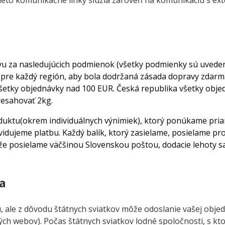
 Tieto komunikačné linky slúžia zároveň na komunikáciu s e
vu za nasledujúcich podmienok (všetky podmienky sú uvede
e každý región, aby bola dodržaná zásada dopravy zdarma. 
šetky objednávky nad 100 EUR. Česká republika všetky obje
resahovať 2kg.
u(okrem individuálnych výnimiek), ktorý ponúkame priam
vidujeme platbu. Každý balík, ktorý zasielame, posielame pro
Keďže posielame väčšinou Slovenskou poštou, dodacie lehoty 
a
 ale z dôvodu štátnych sviatkov môže odoslanie vašej objed
kých webov). Počas štátnych sviatkov lodné spoločnosti, s k