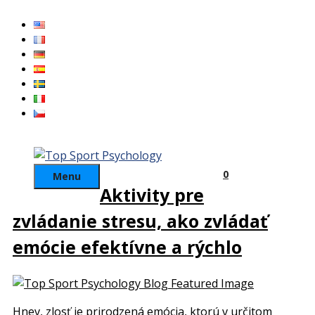
Preskočiť
na
obsah
0
Menu
Aktivity pre
zvládanie stresu, ako zvládať
emócie efektívne a rýchlo
Hnev, zlosť je prirodzená emócia, ktorú v určitom