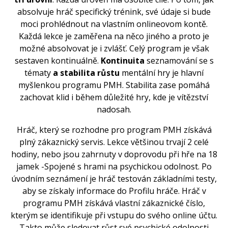
absolvuje
hráč
specifický
trénink,
své údaje
si bude
moci prohlédnout
na vlastním
onlineovom
kontě.
Každá lekce
je zaměřena na
něco jiného a
proto je
možné
absolvovat
je i
zvlášť.
Celý
program je
však
sestaven
kontinuálně
.
Kontinuita
seznamování
se
s
tématy
a
stabilita
růstu
mentální
hry je
hlavní
myšlenkou
programu
PMH
.
Stabilita
zase
pomáhá
zachovat
klid
i během
důležité
hry, kde
je vítězství
nadosah
.
Hráč
, který se rozhodne
pro
program
PMH
získává
plný
zákaznický
servis
.
Lekce
většinou
trvají
2
celé
hodiny,
nebo
jsou zahrnuty
v doprovodu
při hře
na 18
jamek
-Spojené
s
hrami
na
psychickou odolnost
.
Po
úvodním seznámení
je
hráč
testován
základními
testy
,
aby se získaly
informace
do
Profilu
hráče.
Hráč
v
programu
PMH
získává
vlastní
zákaznické číslo
,
kterým
se
identifikuje
při vstupu do
svého online
účtu.
Takto
může sledovat
růst své
psychické odolnosti