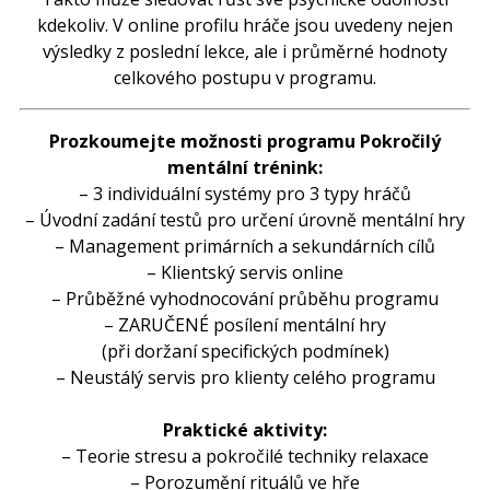
kdekoliv.
V
online
profilu hráče
jsou uvedeny
nejen
výsledky
z poslední
lekce,
ale
i průměrné hodnoty
celkového
postupu
v programu.
Prozkoumejte
možnosti programu
Pokročilý
mentální trénink:
–
3
individuální systémy
pro 3
typy hráčů
–
Úvodní
zadání
testů pro
určení
úrovně
mentální
hry
–
Management
primárních
a
sekundárních
cílů
–
Klientský
servis
online
–
Průběžné
vyhodnocování
průběhu programu
–
ZARUČENÉ
posílení
mentální
hry
(při
doržaní
specifických
podmínek
)
–
Neustálý
servis
pro klienty
celého programu
Praktické
aktivity:
–
Teorie
stresu
a
pokročilé techniky
relaxace
– Porozumění
rituálů
ve hře