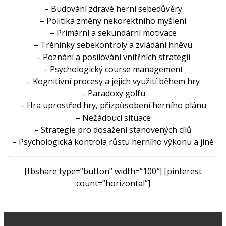
–
Budování
zdravé
herní
sebedůvěry
–
Politika
změny
nekorektního
myšlení
–
Primární a sekundární
motivace
–
Tréninky
sebekontroly
a
zvládání
hněvu
–
Poznání
a
posilování
vnitřních
strategií
–
Psychologický
course
management
–
Kognitivní
procesy
a
jejich využití
během hry
–
Paradoxy
golfu
–
Hra
uprostřed
hry
,
přizpůsobení
herního plánu
–
Nežádoucí
situace
–
Strategie
pro
dosažení stanovených cílů
–
Psychologická
kontrola
růstu
herního výkonu
a jiné
[fbshare type=”button” width=”100″] [pinterest
count=”horizontal”]