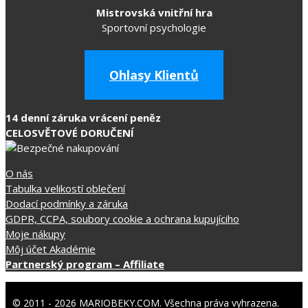
Mistrovská vnitřní hra
Sportovní psychologie
Ohlasy Klientů
14 denní záruka vrácení peněz
CELOSVĚTOVÉ DORUČENÍ
O nás
Tabulka velikostí oblečení
Dodací podmínky a záruka
GDPR, CCPA, soubory cookie a ochrana kupujíciho
Moje nákupy
Môj účet Akadémie
Partnerský program – Affiliate
© 2011 - 2026 MARIOBEKY.COM. Všechna práva vyhrazena.