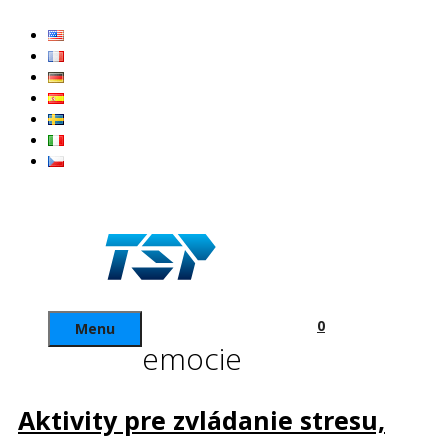
Preskočiť
na
obsah
0
Menu
emocie
Aktivity pre zvládanie stresu,