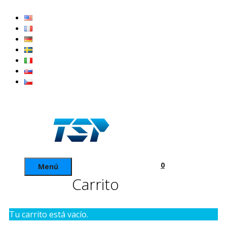
Saltar
al
contenido
0
Menú
Carrito
Tu carrito está vacío.