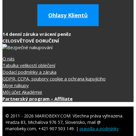
Ohlasy Klientů
14 denní záruka vrácení peněz
CELOSVĚTOVÉ DORUČENÍ
O nás
Tabulka velikostí oblečení
Dodací podmínky a záruka
GDPR, CCPA, soubory cookie a ochrana kupujíciho
Moje nákupy
Môj účet Akadémie
Partnerský program – Affiliate
© 2011 - 2026 MARIOBEKY.COM. Všechna práva vyhrazena.
Hradza 83, Michalova 976 57, Slovensko, mail @
mariobeky.com, +421 907 503 149. |
pravidla a podmínky