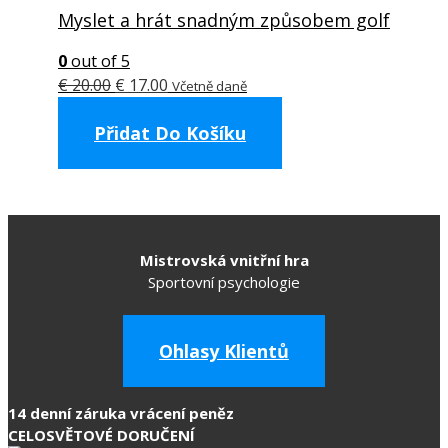
Myslet a hrát snadným způsobem golf
0
out of 5
Original
Current
€
20.00
€
17.00
Včetně daně
price
price
Přidat Do Košíku
was:
is:
€ 20.00.
€ 17.00.
Mistrovská vnitřní hra
Sportovní psychologie
Ohlasy Klientů
14 denní záruka vrácení peněz
CELOSVĚTOVÉ DORUČENÍ