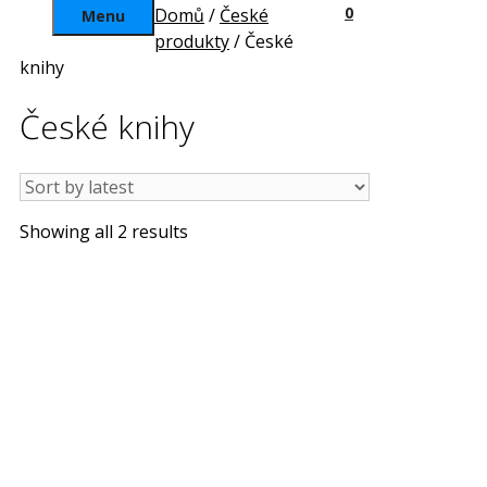
0
Domů
/
České
Menu
produkty
/ České
knihy
České knihy
Sorted
Showing all 2 results
by
latest