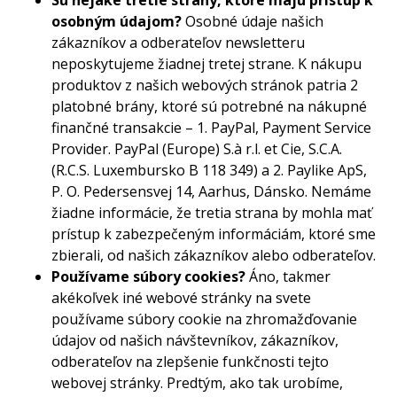
Sú nejaké tretie strany, ktoré majú prístup k
osobným údajom?
Osobné údaje našich
zákazníkov a odberateľov newsletteru
neposkytujeme žiadnej tretej strane. K nákupu
produktov z našich webových stránok patria 2
platobné brány, ktoré sú potrebné na nákupné
finančné transakcie – 1. PayPal, Payment Service
Provider. PayPal (Europe) S.à r.l. et Cie, S.C.A.
(R.C.S. Luxembursko B 118 349) a 2. Paylike ApS,
P. O. Pedersensvej 14, Aarhus, Dánsko. Nemáme
žiadne informácie, že tretia strana by mohla mať
prístup k zabezpečeným informáciám, ktoré sme
zbierali, od našich zákazníkov alebo odberateľov.
Používame súbory cookies?
Áno, takmer
akékoľvek iné webové stránky na svete
používame súbory cookie na zhromažďovanie
údajov od našich návštevníkov, zákazníkov,
odberateľov na zlepšenie funkčnosti tejto
webovej stránky. Predtým, ako tak urobíme,