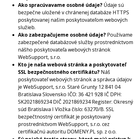
Ako spracúvavame osobné údaje?
Údaje sú
bezpečne uložené v chránenej databáze HTTPS
poskytovanej našim poskytovateľom webových
služieb.
Ako zabezpačujeme osobné údaje?
Používame
zabezpečené databázové služby prostredníctvom
nášho poskytovateľa webových stránok
WebSupport, s.r.o.
Kto je naša webová stránka a poskytovateľ
SSL bezpečnostného certifikátu?
Náš
poskytovateľ webových stránok a správca údajov
je WebSupport, s.r.o. Staré Grunty 12 841 04
Bratislava Slovensko IČO: 36 421 928 IČ DPH:
SK2021869234 DIČ 2021869234 Register: Okresný
súd Bratislava I Vložka číslo: 63270/B. SSL
bezpečtnostný certifikát je poskytovaný
prostredníctvom WebSupport, s.r.o. cez
certifikačnú autoritu DOMENY.PL sp. z o.o.