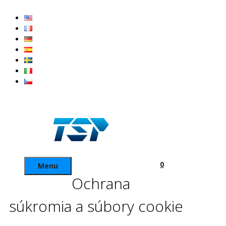
Preskočiť
na
obsah
0
Menu
Ochrana
súkromia a súbory cookie